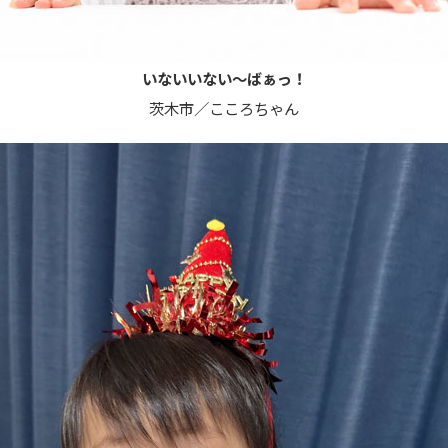
いないいない〜ばぁっ！
茨木市／こころちゃん