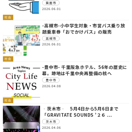
箕面市
2026.06.01
社会
-高槻市-小中学生対象・市営バス乗り放
題乗車券「おでかけパス」の販売
高槻市
2026.06.01
社会
-豊中市- 千里阪急ホテル、56年の歴史に
幕。跡地は千里中央再整備の核へ
豊中市
2026.04.08
社会
‐茨木市‐ 5月4日から5月6日まで
「GRAVITATE SOUNDS ’２６ …
茨木市
2026.04.06