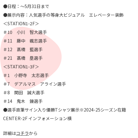
●日程：～5月31日まで
●展示内容：人気選手の等身大ビジュアル エレベーター装飾
＜STATION1-2F＞
＃10 小川 智大選手
＃11 藤中 颯志選手
＃12 髙橋 藍選手
＃21 髙橋 塁選手
＜STATION1-3F＞
＃1 小野寺 太志選手
＃7 デアルマス アライン選手
＃8 関田 誠大選手
＃14 鬼木 錬選手
●選手直筆サイン入り優勝Tシャツ展示※2024-25シーズン在籍
CENTER-2F インフォメーション横
詳細は
コチラ
から