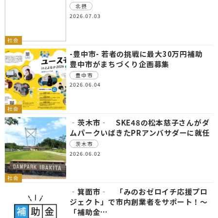
北摂
2026.07.03
社会
-豊中市- 若者の挑戦に最大30万円補助
豊中市がまちづくり企画募集
豊中市
2026.06.04
社会
‐茨木市‐ SKE48の松本慈子さんがダ
ムパークいばきたPRアンバサダーに就任
茨木市
2026.06.02
社会
‐箕面市‐ 「みのおゼロイチ応援プロ
ジェクト」で市内創業者をサポート！～
「補助金…