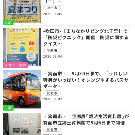
（土）…
吹田市
2026.08.05
生活
-吹田市-【まちなかリビング北千里】で
「防災ピクニック」開催 防災に関する
クイズ…
吹田市
2026.08.04
子育て・教育
‐箕面市‐ 9月30日まで、「うれしい
特典がいっぱい！オレンジゆずるバスサ
ポータ…
箕面市
2026.08.02
生活
‐箕面市‐ 企画展｢戦時生活資料展｣が
箕面市立郷土資料館で9月6日まで開催
箕面市