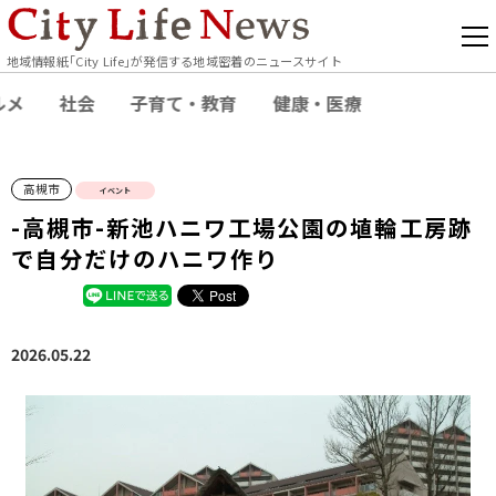
地域情報紙｢City Life｣が発信する地域密着のニュースサイト
ルメ
社会
子育て・教育
健康・医療
高槻市
イベント
-高槻市-新池ハニワ工場公園の埴輪工房跡
で自分だけのハニワ作り
2026.05.22