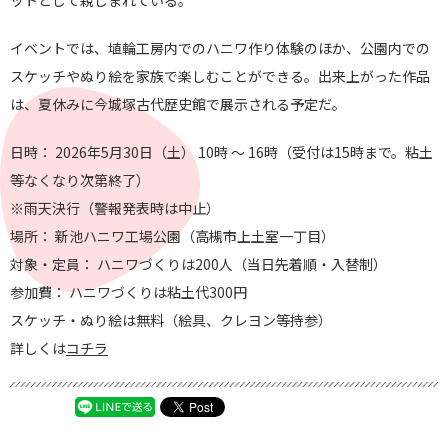
ットとして親しまれている。
イベントでは、埴輪工房内でのハニワ作り体験のほか、公園内での
スケッチやぬり絵を家族で楽しむことができる。出来上がった作品
は、夏休みに今城塚古代歴史館で展示される予定だ。
日時： 2026年5月30日（土） 10時 ～ 16時（受付は15時まで。粘土
等なくなり次第終了）
※雨天決行（警報発表時は中止）
場所： 新池ハニワ工場公園（高槻市上土室一丁目）
対象・定員： ハニワづくりは200人（当日先着順・入替制）
参加費： ハニワづくりは粘土代300円
スケッチ・ぬり絵は無料（絵具、クレヨン等持参）
詳しくは
コチラ