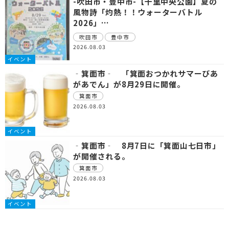
-吹田市・豊中市-【千里中央公園】夏の
風物詩「灼熱！！ウォーターバトル
2026」…
吹田市
豊中市
2026.08.03
イベント
‐箕面市‐ 「箕面おつかれサマーびあ
があでん」が8月29日に開催。
箕面市
2026.08.03
イベント
‐箕面市‐ 8月7日に「箕面山七日市」
が開催される。
箕面市
2026.08.03
イベント