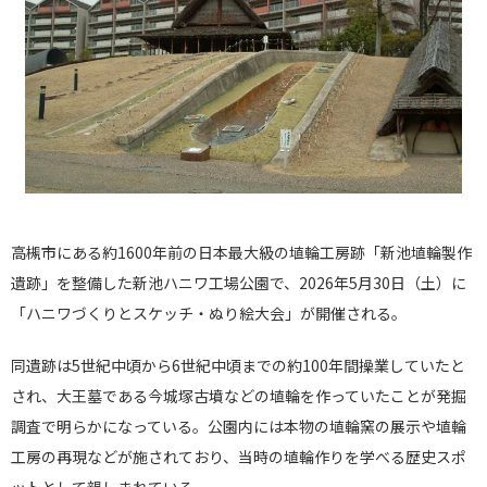
高槻市にある約1600年前の日本最大級の埴輪工房跡「新池埴輪製作
遺跡」を整備した新池ハニワ工場公園で、2026年5月30日（土）に
「ハニワづくりとスケッチ・ぬり絵大会」が開催される。
同遺跡は5世紀中頃から6世紀中頃までの約100年間操業していたと
され、大王墓である今城塚古墳などの埴輪を作っていたことが発掘
調査で明らかになっている。公園内には本物の埴輪窯の展示や埴輪
工房の再現などが施されており、当時の埴輪作りを学べる歴史スポ