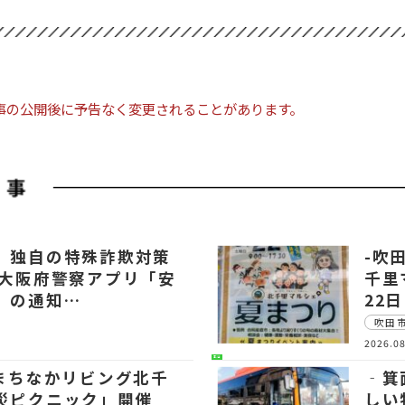
事の公開後に予告なく変更されることがあります。
 独自の特殊詐欺対策
-吹
～大阪府警察アプリ「安
千里
」の通知…
22
吹田
2026.08
生活
【まちなかリビング北千
‐箕
災ピクニック」開催
しい