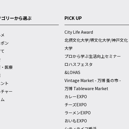
テゴリーから選ぶ
PICK UP
City Life Award
ルメ
北摂文化大学/堺文化大学/神戸文化
ーポン
大学
育て
プロから学ぶ生活向上セミナー
会
ロハスフェスタ
康・医療
&LOHAS
活
Vintage Market - 万博 蚤の市 -
ベント
万博 Tableware Market
ルチャー
カレーEXPO
ラム
チーズEXPO
ラーメンEXPO
おいもEXPO
シティライフ婚活