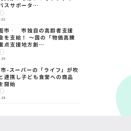
バスサポータ…
市
.02
面市‐ 市独自の高齢者支援
金を支給！ ～国の「物価高騰
重点支援地方創…
市
.30
田市-スーパーの「ライフ」が吹
と連携し子ども食堂への商品
を開始
市
.28