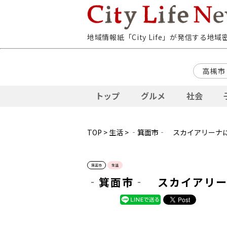
地域情報紙「City Life」が発信する地
高槻市
トップ
グルメ
社会
TOP
>
生活
> ‐箕面市‐ スカイアリーナ
箕面市
生活
‐箕面市‐ スカイアリ