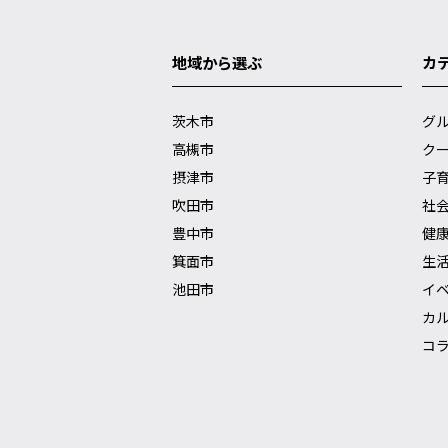
地域から選ぶ
カ
茨木市
グ
高槻市
ク
摂津市
子
吹田市
社
豊中市
健
箕面市
生
池田市
イ
カ
コ