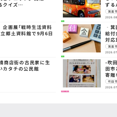
るクイズ…
ずる
箕面
2026.08
生活
 企画展｢戦時生活資料
‐箕
市立郷土資料館で9月6日
給付
対応
箕面
2026.07
生活
石橋商店街の古民家に生
-吹
いカタチの公民館
田市
寄贈
吹田
2026.07
子育て・教育