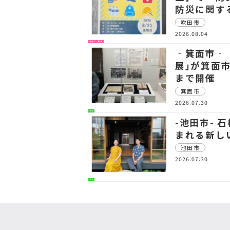
防災に関す
吹田市
2026.08.04
子育て・教育
‐箕面市‐
展｣が箕面
まで開催
箕面市
2026.07.30
生活
-池田市- 
まれる新し
池田市
2026.07.30
生活