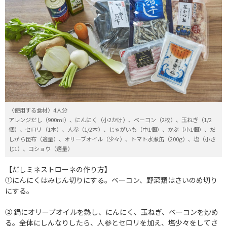
〈使用する食材〉4人分
アレンジだし（900ml）、にんにく（小2かけ）、ベーコン（2枚）、玉ねぎ（1/2
個）、セロリ（1本）、人参（1/2本）、じゃがいも（中1個）、かぶ（小1個）、だ
しがら昆布（適量）、オリーブオイル（少々）、トマト水煮缶（200g）、塩（小さ
じ1）、コショウ（適量）
【だしミネストローネの作り方】
①にんにくはみじん切りにする。ベーコン、野菜類はさいのめ切り
にする。
② 鍋にオリーブオイルを熱し、にんにく、玉ねぎ、ベーコンを炒め
る。全体にしんなりしたら、人参とセロリを加え、塩少々をしてさ