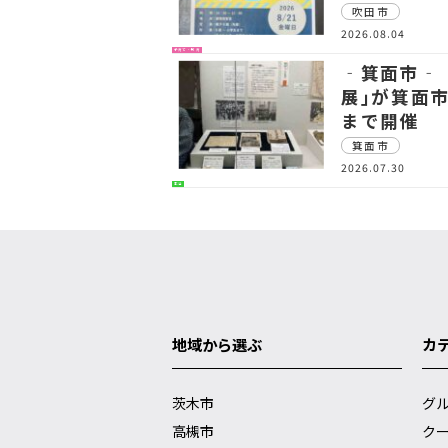
吹田市
2026.08.04
子育て・教育
‐箕面市‐
展｣が箕面
まで開催
箕面市
2026.07.30
生活
地域から選ぶ
カ
茨木市
グ
高槻市
ク