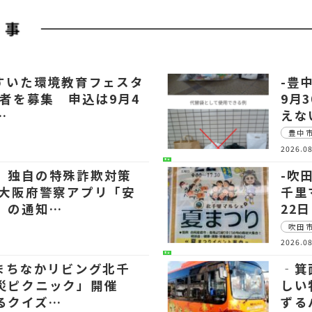
「すいた環境教育フェスタ
-豊
展者を募集 申込は9月4
9月
…
えな
豊中
2026.08
生活
 独自の特殊詐欺対策
-吹
～大阪府警察アプリ「安
千里
」の通知…
22
吹田
2026.08
生活
【まちなかリビング北千
‐箕
災ピクニック」開催
しい
るクイズ…
ずる