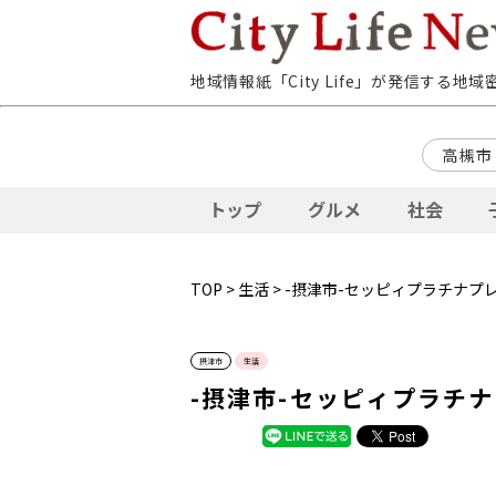
地域情報紙「City Life」が発信する地
高槻市
トップ
グルメ
社会
TOP
>
生活
> -摂津市-セッピィプラチナプ
摂津市
生活
-摂津市-セッピィプラチ