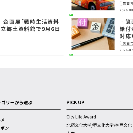
箕面
2026.08
生活
 企画展｢戦時生活資料
‐箕
市立郷土資料館で9月6日
給付
対応
箕面
2026.07
生活
テゴリーから選ぶ
PICK UP
City Life Award
ルメ
北摂文化大学/堺文化大学/神戸文化
ーポン