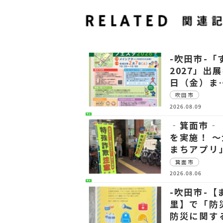
-吹田市-
2027」出
日（金）ま
吹田市
2026.08.09
生活
‐箕面市‐
を実施！ 
まちアプリ
箕面市
2026.08.06
生活
-吹田市-
里】で「防
防災に関す