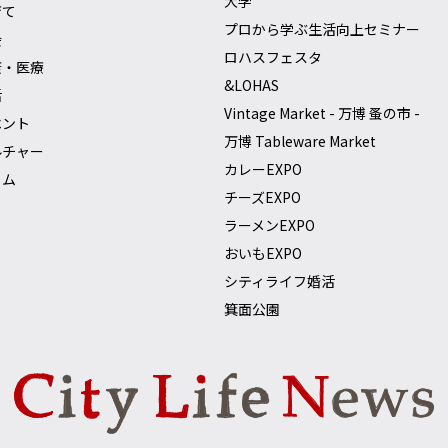
大学
育て
プロから学ぶ生活向上セミナー
会
ロハスフェスタ
康・医療
&LOHAS
活
Vintage Market - 万博 蚤の市 -
ベント
万博 Tableware Market
ルチャー
カレーEXPO
ラム
チーズEXPO
ラーメンEXPO
おいもEXPO
シティライフ婚活
箕面公園