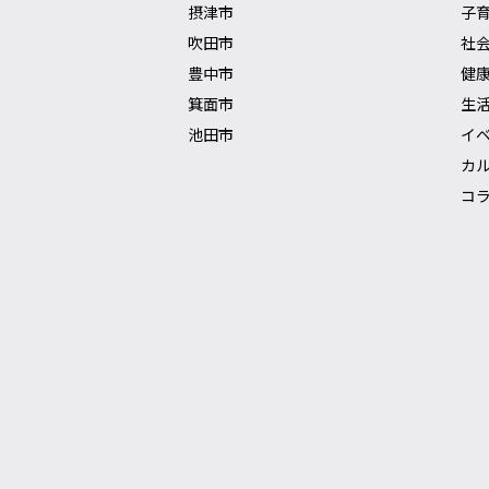
摂津市
子
吹田市
社
豊中市
健
箕面市
生
池田市
イ
カ
コ