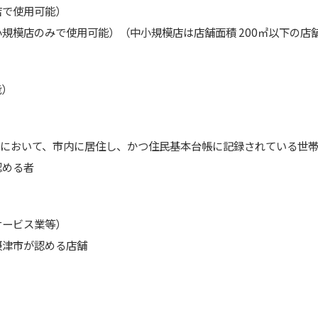
店で使用可能）
規模店のみで使用可能）（中小規模店は店舗面積 200㎡以下の店
能）
0月1日において、市内に居住し、かつ住民基本台帳に記録されている世
認める者
サービス業等）
摂津市が認める店舗