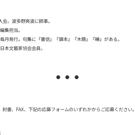
」に入会。波多野爽波に師事。
。編集担当。
。毎月発行。句集に『書信』『讀本』『木簡』『礫』がある。
。日本文藝家協会会員。
● ● ●
、封書、FAX、下記の応募フォームのいずれかからご応募ください
3