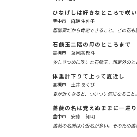
ひなげしは好きなところで咲い
豊中市 麻殖 生伸子
雛罌粟だから肯定できること。どの花も
石鹸玉二階の母のところまで
高槻市 葉月庵 郁斗
少しきつめに吹いた石鹸玉。想定外のと
体重計下りて上って夏近し
高槻市 土井 あくび
夏が近くなると、ついつい気になること
薔薇の名は覚えぬままに一巡
豊中市 安藤 知明
薔薇の名前は片仮名が多い。そのため薔