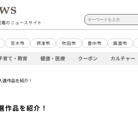
域密着のニュースサイト
茨木市
摂津市
吹田市
豊中市
箕面市
子育て・教育
健康・医療
クーポン
カルチャー
7 入選作品を紹介！
入選作品を紹介！