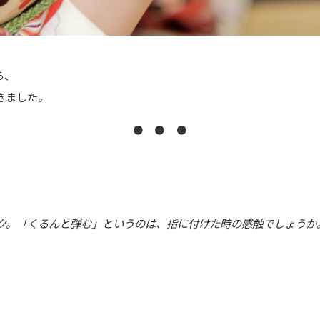
ら、
きました。
● ● ●
ク。「くるんと弾む」というのは、指に付けた時の感触でしょうか