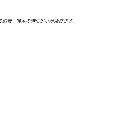
る波音。啄木の詩に思いが及びます。
く