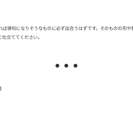
れば俳句になりそうなものに必ず出合うはずです。そのものの形や
に仕立ててください。
● ● ●
お）