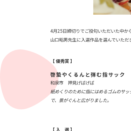
4月25日締切りでご投句いただいた中か
山口昭男先生に入選作品を選んでいただ
【 優秀賞 】
啓蟄やくるんと弾む指サック
和泉市 押見げばげば
紙めくりのために指にはめるゴムのサッ
で、景がぐんと広がりました。
【 入 選 】