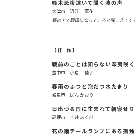
啄木忌腹這いて聞く波の声
大津市 近江 菫花
畳の上で腹這になっていると聞こえてく
【 佳 作 】
戦前のことは知らない辛夷咲
豊中市 小倉 佳子
春雨のふつと泡だつ水たまり
岐阜市 ばん かおり
日出づる国に生まれて朝寝せり
高槻市 土井 あくび
花の雨テールランプにある孤独