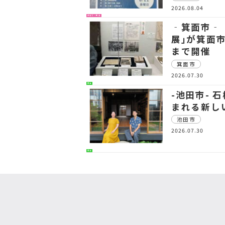
2026.08.04
子育て・教育
‐箕面市‐
展｣が箕面
まで開催
箕面市
2026.07.30
生活
-池田市- 
まれる新し
池田市
2026.07.30
生活