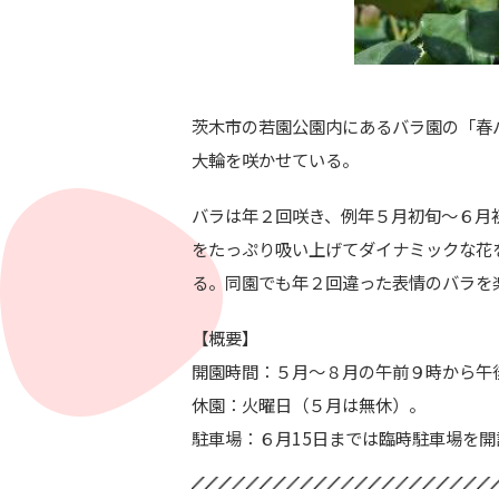
茨木市の若園公園内にあるバラ園の「春
大輪を咲かせている。
バラは年２回咲き、例年５月初旬～６月
をたっぷり吸い上げてダイナミックな花
る。同園でも年２回違った表情のバラ
を
【概要】
開園時間：５月～８月の午前９時から午
休園：火曜日（５月は無休）。
駐車場：６月15日までは臨時駐車場を開