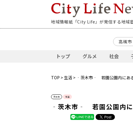
地域情報紙「City Life」が発信する地
高槻市
トップ
グルメ
社会
TOP
>
生活
> ‐茨木市‐ 若園公園内にあ
茨木市
生活
‐茨木市‐ 若園公園内