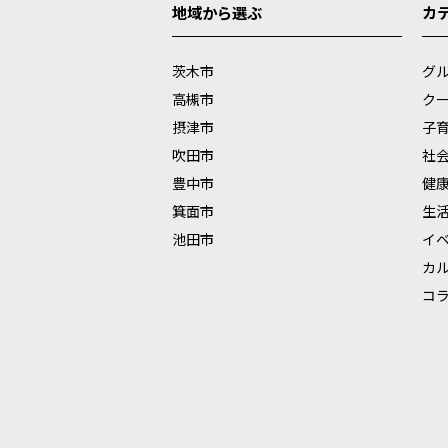
地域から選ぶ
カ
茨木市
グ
高槻市
ク
摂津市
子
吹田市
社
豊中市
健
箕面市
生
池田市
イ
カ
コ