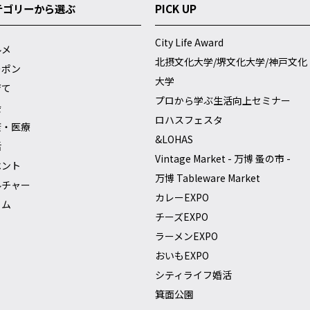
テゴリーから選ぶ
PICK UP
City Life Award
ルメ
北摂文化大学/堺文化大学/神戸文化
ーポン
大学
育て
プロから学ぶ生活向上セミナー
会
ロハスフェスタ
康・医療
&LOHAS
活
Vintage Market - 万博 蚤の市 -
ベント
万博 Tableware Market
ルチャー
カレーEXPO
ラム
チーズEXPO
ラーメンEXPO
おいもEXPO
シティライフ婚活
箕面公園