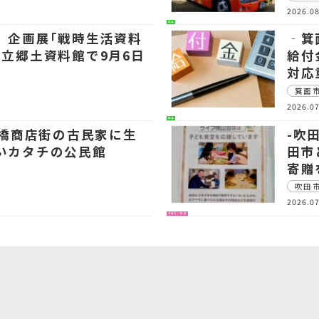
2026.08
生活
 企画展｢戦時生活資料
‐箕
市立郷土資料館で9月6日
給付
対応
箕面
2026.07
生活
石橋商店街の古民家に生
-吹
いカタチの公民館
田市
寄贈
吹田
2026.07
子育て・教育