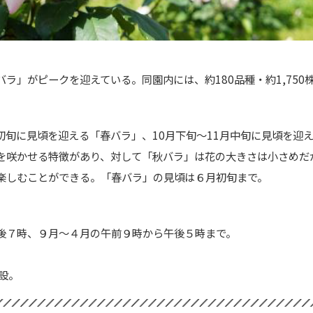
バラ
」がピークを迎えている。同園内には、約180品種・約1,75
初旬に見頃を迎える「春バ
ラ」、10月下旬～11月中旬に見頃を迎
を咲かせ
る特徴があり、対して「秋バラ」は花の大きさは小さめだ
楽しむことができる。「春バラ」の見頃は６月初旬まで。
後７時、９月～４月の午前９時から
午後５時まで。
設。