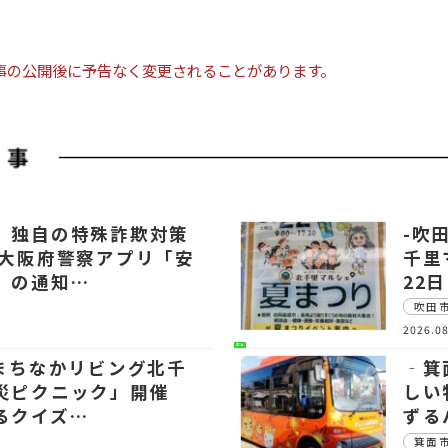
事の公開後に予告なく変更されることがあります。
 独自の特殊詐欺対策
-吹
～大阪府警察アプリ「安
千里
」の通知…
22
吹田
2026.08
生活
【まちなかリビング北千
‐箕
災ピクニック」開催
しい
るクイズ…
ずる
箕面