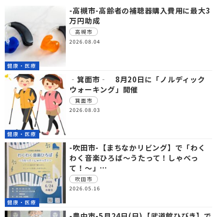
-高槻市-高齢者の補聴器購入費用に最大3
万円助成
高槻市
2026.08.04
健康・医療
‐箕面市‐ 8月20日に「ノルディック
ウォーキング」開催
箕面市
2026.08.03
健康・医療
-吹田市-【まちなかリビング】で「わく
わく音楽ひろば～うたって！しゃべっ
て！～」…
吹田市
2026.05.16
健康・医療
-豊中市-5月24日(日)【武道館ひびき】で