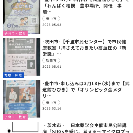
「わんぱく相撲 豊中場所」開催 事
前…
豊中市
2026.05.03
子育て・教育
-吹田市-【千里市民センター】で市民健
康教室「押さえておきたい高血圧の『新
常識』…
吹田市
2026.05.01
健康・医療
-豊中市-申し込みは3月18日(水)まで【武
道館ひびき】で「オリンピック金メダ
リ…
豊中市
2026.03.16
子育て・教育
‐茨木市‐ 日本薬学会主催市民公開講
座「SDGsを感じ、考える～マイクロプラ