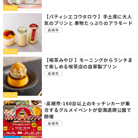
グルメ
【パティシエコウタロウ 】手土産に大人
気のプリンと 果物たっぷりのアラモード
高槻市
グルメ
【喫茶みやび 】モーニングからランチま
で楽しめる喫茶店の自家製プリン
高槻市
グルメ
-高槻市-160台以上のキッチンカーが集
合するグルメイベントが安満遺跡公園で
開催
高槻市