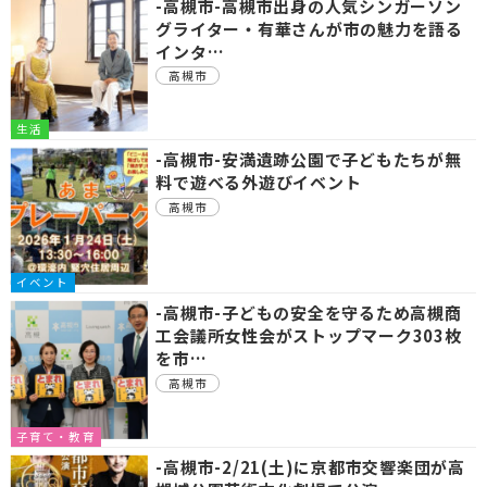
-高槻市-高槻市出身の人気シンガーソン
グライター・有華さんが市の魅力を語る
インタ…
高槻市
生活
-高槻市-安満遺跡公園で子どもたちが無
料で遊べる外遊びイベント
高槻市
イベント
-高槻市-子どもの安全を守るため高槻商
工会議所女性会がストップマーク303枚
を市…
高槻市
子育て・教育
-高槻市-2/21(土)に京都市交響楽団が高