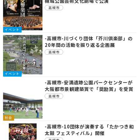
槻城公園芸術文化劇場で公演
高槻市
イベント
-高槻市-川づくり団体「芥川倶楽部」の
20年間の活動を振り返る企画展
高槻市
イベント
-高槻市-安満遺跡公園パークセンターが
大阪都市景観建築賞で「奨励賞」を受賞
高槻市
社会
-高槻市-10団体が演奏する「たかつき和
太鼓 フェスティバル」開催