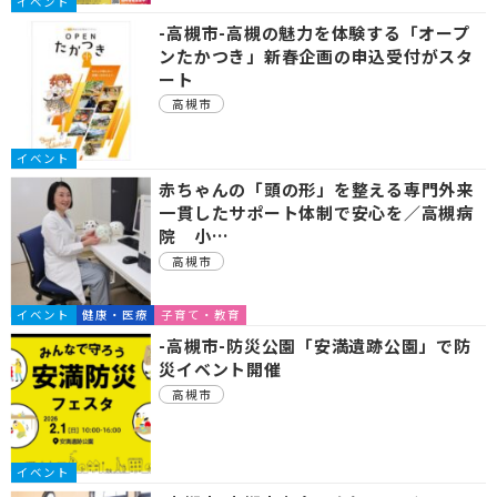
イベント
-高槻市-高槻の魅力を体験する「オープ
ンたかつき」新春企画の申込受付がスタ
ート
高槻市
イベント
赤ちゃんの「頭の形」を整える専門外来
一貫したサポート体制で安心を／高槻病
院 小…
高槻市
イベント
健康・医療
子育て・教育
-高槻市-防災公園「安満遺跡公園」で防
災イベント開催
高槻市
イベント