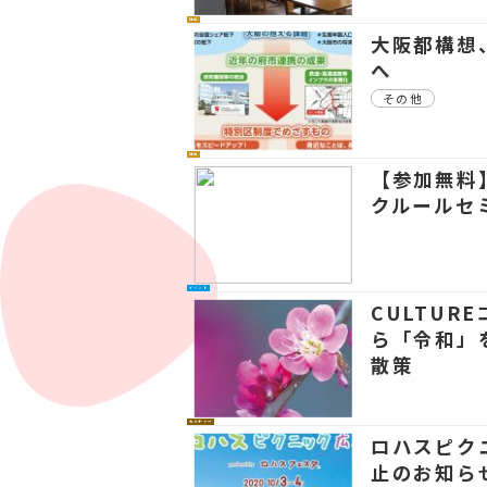
社会
大阪都構想
へ
その他
社会
【参加無料
クルールセ
イベント
CULTUR
ら「令和」
散策
カルチャー
ロハスピクニ
止のお知ら