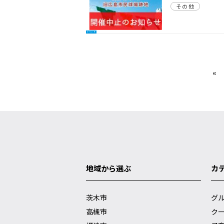
その他
イベント
«
地域から選ぶ
カ
茨木市
グ
高槻市
ク