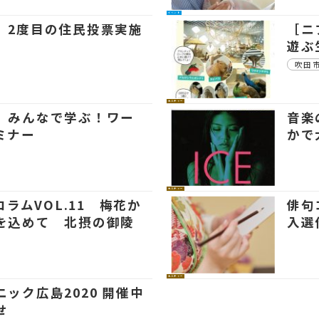
イベント
、2度目の住民投票実施
［ニ
遊ぶ
吹田
カルチャー
】みんなで学ぶ！ワー
音楽の
ミナー
かで
カルチャー
EコラムVOL.11 梅花か
俳句
を込めて 北摂の御陵
入選
カルチャー
ック広島2020 開催中
せ