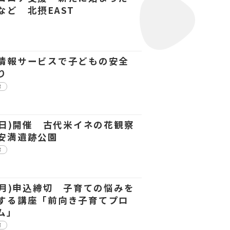
など 北摂EAST
情報サービスで子どもの安全
り
市
6(日)開催 古代米イネの花観察
安満遺跡公園
市
7(月)申込締切 子育ての悩みを
する講座「前向き子育てプロ
ム」
市