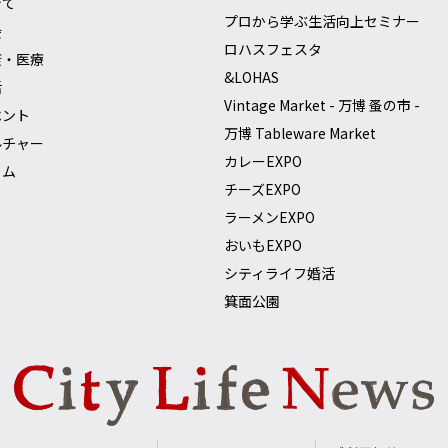
育て
プロから学ぶ生活向上セミナー
会
ロハスフェスタ
康・医療
&LOHAS
活
Vintage Market - 万博 蚤の市 -
ベント
万博 Tableware Market
ルチャー
カレーEXPO
ラム
チーズEXPO
ラーメンEXPO
おいもEXPO
シティライフ婚活
箕面公園