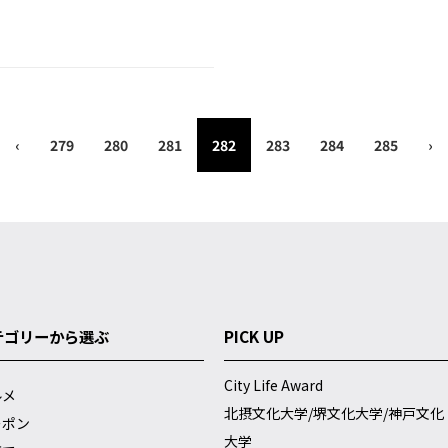
‹
279
280
281
282
283
284
285
›
テゴリーから選ぶ
PICK UP
City Life Award
ルメ
北摂文化大学/堺文化大学/神戸文化
ーポン
大学