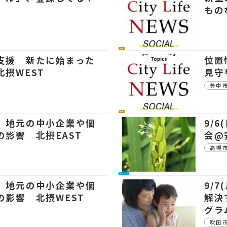
もの
社会
支援 新たに始まった
位置
摂WEST
見守
豊中
社会
 地元の中小企業や個
9/
の影響 北摂EAST
会@
高槻
イベント
 地元の中小企業や個
9/
の影響 北摂WEST
解決
グラ
吹田