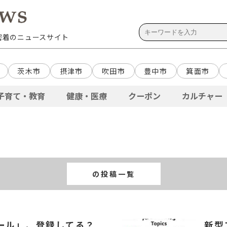
域密着のニュースサイト
茨木市
摂津市
吹田市
豊中市
箕面市
子育て・教育
健康・医療
クーポン
カルチャー
の投稿一覧
ール」、登録してる？
新型