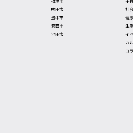
摂津市
子
吹田市
社
豊中市
健
箕面市
生
池田市
イ
カ
コ