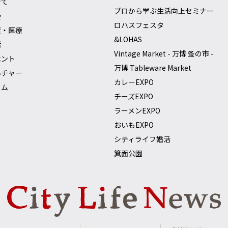
育て
プロから学ぶ生活向上セミナー
会
ロハスフェスタ
康・医療
&LOHAS
活
Vintage Market - 万博 蚤の市 -
ベント
万博 Tableware Market
ルチャー
カレーEXPO
ラム
チーズEXPO
ラーメンEXPO
おいもEXPO
シティライフ婚活
箕面公園