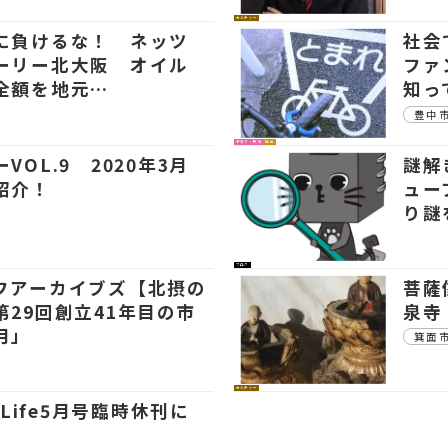
カルチャー
に負けるな！ ネッツ
社会
ーリー北大阪 オイル
ファ
全額を地元…
知っ
豊中
子育て・教育
社会
VOL.9 2020年3月
謎解
紹介！
ュー
り謎
ブログ
フアーカイブズ【北摂の
菩薩
第29回創立41年目の市
泉寺
月」
箕面
カルチャー
 Life5月号臨時休刊に