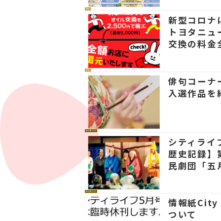
社会
新型コロナ
トヨタニュ
交換の料金
社会
俳句コーナー
入選作品を
カルチャー
シティライ
歴史記録】
民劇団「五
カルチャー
情報紙City
ついて