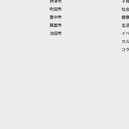
摂津市
子
吹田市
社
豊中市
健
箕面市
生
池田市
イ
カ
コ