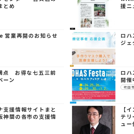
まとめ
援ニ
ブログ
afe 営業再開のお知らせ
ロハ
ジェ
社会
満点 お得な七五三前
ロハス
ペーン
開催
吹田
イベント
ナ支援情報サイトまと
【イ
阪神間の各市の支援情
テリ
ュー