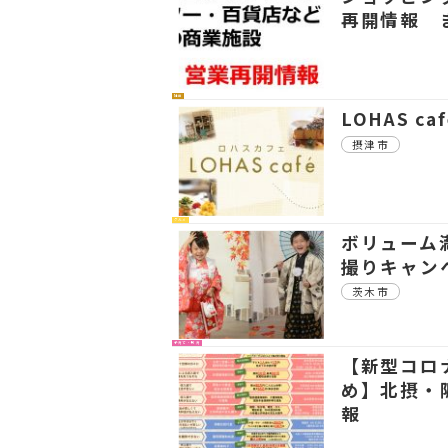
再開情報 
社会
LOHAS c
摂津市
グルメ
ボリューム
撮りキャン
茨木市
子育て・教育
【新型コロ
め】北摂・
報