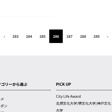
‹
283
284
285
286
287
288
289
›
テゴリーから選ぶ
PICK UP
City Life Award
ルメ
北摂文化大学/堺文化大学/神戸文化
ーポン
大学